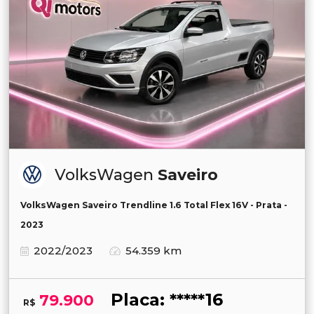
VolksWagen
Saveiro
VolksWagen Saveiro Trendline 1.6 Total Flex 16V - Prata -
2023
2022/2023
54.359 km
Placa: *****16
79.900
R$