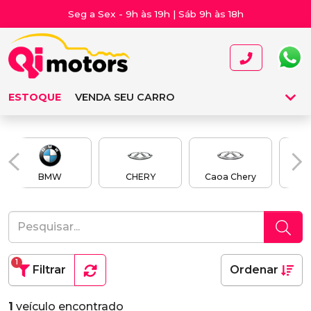
Seg a Sex - 9h às 19h | Sáb 9h às 18h
ESTOQUE
VENDA SEU CARRO
BMW
CHERY
Caoa Chery
Cao
1
Filtrar
Ordenar
1
veículo encontrado