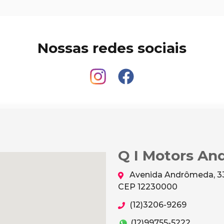
Nossas redes sociais
Q I Motors A
Avenida Andrômeda, 333
CEP 12230000
(12)3206-9269
(12)99755-5222