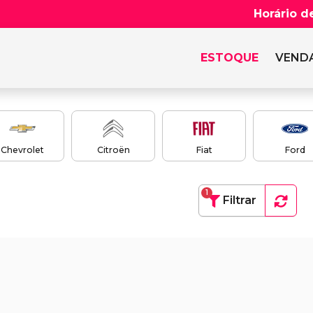
Horário d
ESTOQUE
VENDA
Chevrolet
Citroën
Fiat
Ford
1
Filtrar