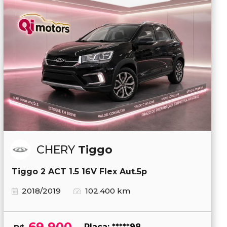
CHERY
Tiggo
Tiggo 2 ACT 1.5 16V Flex Aut.5p
2018/2019
102.400 km
69.900
Placa: *****98