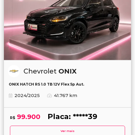
Chevrolet
ONIX
ONIX HATCH RS 1.0 TB 12V Flex 5p Aut.
2024/2025
41.767 km
Placa: *****39
99.900
R$
Ver mais