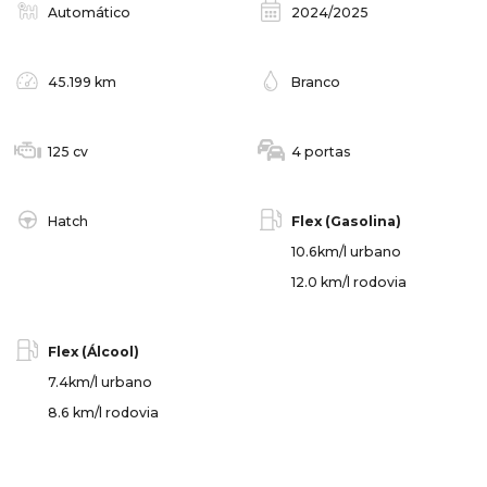
Automático
2024/2025
45.199 km
Branco
125 cv
4 portas
Hatch
Flex (Gasolina)
10.6km/l urbano
12.0 km/l rodovia
Flex (Álcool)
7.4km/l urbano
8.6 km/l rodovia