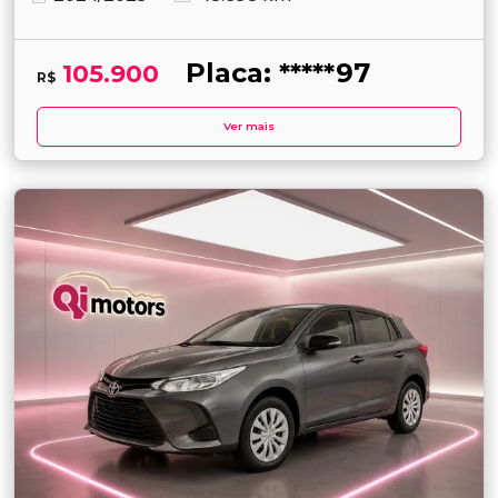
Placa: *****97
105.900
R$
Ver mais