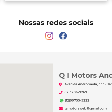
Nossas redes sociais
Q I Motors A
Avenida Andrômeda, 333 - Jar
(12)3206-9269
(12)99755-5222
qimotorsweb@gmail.com