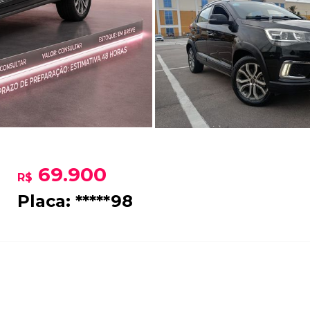
69.900
R$
Placa: *****98