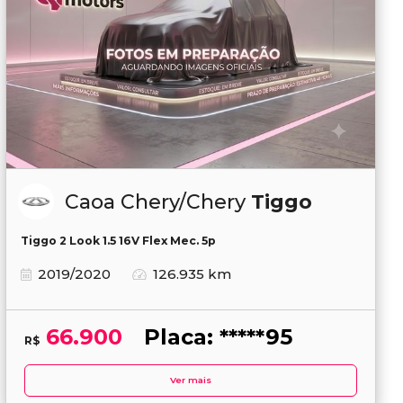
Caoa Chery/Chery
Tiggo
Tiggo 2 Look 1.5 16V Flex Mec. 5p
2019/2020
126.935 km
66.900
Placa: *****95
R$
Ver mais