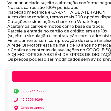
Valor anunciado sujeito a alteração conforme negoc
Nossos carros são 100% periciados
Inspeção mecânica e GARANTIA DE ATÉ 1 ANO*;
Além desse modelo, temos mais 200 opções dispo
Cotações e simulações chame no WhatsApp
Aceitamos carros e motos como base de troca;
Parcele a entrada no cartão de crédito em até 18x
(sujeito a simulação e contratação com a administ
Financiamento sem comprovação de renda (analise 
A rede Qi Motors está há mais de 18 anos no merca
> Confira as centenas de avaliações no GOOGLE: "Q
A QI MOTORS SE ABSTÉM DE ERROS DE DIGITAÇ
(12)99755-5222
(12)3206-9269
Onde estamos